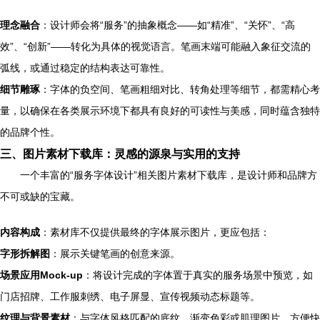
理念融合
：设计师会将“服务”的抽象概念——如“精准”、“关怀”、“高
效”、“创新”——转化为具体的视觉语言。笔画末端可能融入象征交流的
弧线，或通过稳定的结构表达可靠性。
细节雕琢
：字体的负空间、笔画粗细对比、转角处理等细节，都需精心考
量，以确保在各类展示环境下都具有良好的可读性与美感，同时蕴含独特
的品牌个性。
三、图片素材下载库：灵感的源泉与实用的支持
一个丰富的“服务字体设计”相关图片素材下载库，是设计师和品牌方
不可或缺的宝藏。
内容构成
：素材库不仅提供最终的字体展示图片，更应包括：
字形拆解图
：展示关键笔画的创意来源。
场景应用Mock-up
：将设计完成的字体置于真实的服务场景中预览，如
门店招牌、工作服刺绣、电子屏显、宣传视频动态标题等。
纹理与背景素材
：与字体风格匹配的底纹、渐变色彩或肌理图片，方便快