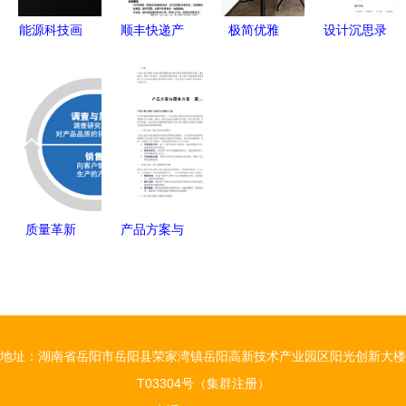
能源科技画
顺丰快递产
极简优雅
设计沉思录
册设计 塑
品服务的创
莫斯科可定
服务设计思
造企业绿色
新设计与优
制办公室设
维的全面打
影响力，以
化策略
计赏析
开方式
视觉重塑能
源未来
质量革新
产品方案与
以客户为本
服务方案双
的设计服务
轨并行 解
新范式
锁设计服务
的综合价值
地址：湖南省岳阳市岳阳县荣家湾镇岳阳高新技术产业园区阳光创新大楼
T03304号（集群注册）