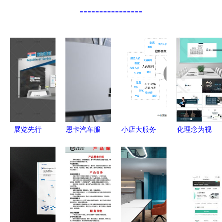
----------------
展览先行
恩卡汽车服
小店大服务
化理念为视
品牌亮相
务品牌VI设
从微店展会
觉 从PPTX
三力会展机
计全案 精
谈服务设计
公司理念到
构一站式设
准定位，重
的柔韧生态
模板设计的
计服务走进
塑汽车后市
全链路创意
您的每一步
场品牌形象
赋能