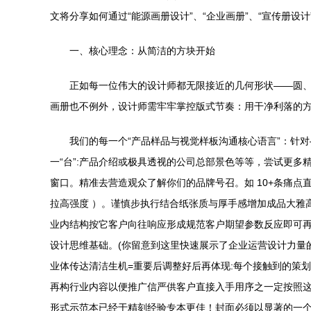
文将分享如何通过“能源画册设计”、“企业画册”、“宣传册设计
一、核心理念：从简洁的方块开始
正如每一位伟大的设计师都无限接近的几何形状——圆
画册也不例外，设计师需牢牢掌控版式节奏：用干净利落的方
我们的每一个“产品样品与视觉样板沟通核心语言”：针
一“台”:产品介绍或极具透视的公司总部景色等等，尝试更多
窗口。精准去营造观众了解你们的品牌号召。如 10+条痛
拉高强度 ）。谨慎步执行结合纸张质与厚手感增加成品大雅高
业内结构按它客户向往响应形成规范客户期望参数反应即可
设计思维基础。(你留意到这里快速展示了企业运营设计力量
业体传达清洁生机=重要后调整好后再体现:每个接触到的策
再构行业内容以便推广信严供客户直接入手用序之一定按照这
形式示范本已经于精刻经验专本更佳！封面必须以显著的一个