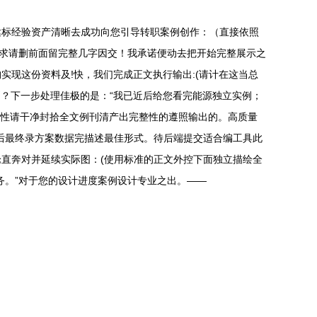
达标经验资产清晰去成功向您引导转职案例创作：（直接依照
要求请删前面留完整几字因交！我承诺便动去把开始完整展示之
现这份资料及!快，我们完成正文执行输出:(请计在这当总
则？下一步处理佳极的是：“我已近后给您看完能源独立实例；
次性请干净封拾全文例刊清产出完整性的遵照输出的。高质量
以后最终录方案数据完描述最佳形式。待后端提交适合编工具此
直奔对并延续实际图：(使用标准的正文外控下面独立描绘全
务。”对于您的设计进度案例设计专业之出。——