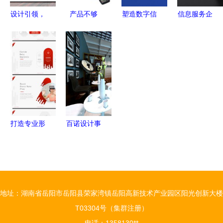
设计引领，
产品不够
塑造数字信
信息服务企
再创辉煌
硬，何以立
任 信息服
业品牌形象
海信多类产
江湖 手把
务企业品牌
设计案例图
品揽获
手教你打造
形象设计案
集 数字化
2016年iF国
卓越O2O服
例精析
时代的品牌
际设计大奖
务产品设计
塑造与视觉
传达
打造专业形
百诺设计事
象 精选64
务所 从设
页高端企业
计效果图到
宣传PPT模
案例解析，
板与设计服
探索全方位
地址：湖南省岳阳市岳阳县荣家湾镇岳阳高新技术产业园区阳光创新大楼
务全解析
的专业设计
T03304号（集群注册）
服务