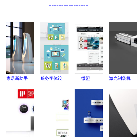
----------------
家居新助手
服务字体设
微盟
激光制袋机
小家电产品
计 从专题
Weimob微
融合精密工
设计贴心服
模板到图片
汽车 一站
程与人性化
务，让生活
素材下载的
式数字化设
设计的现代
更美好
完整解决方
计服务，驱
工业典范
案
动汽车行业
新零售