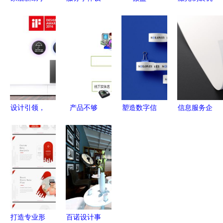
小家电产品
计 从专题
Weimob微
融合精密工
设计贴心服
模板到图片
汽车 一站
程与人性化
务，让生活
素材下载的
式数字化设
设计的现代
更美好
完整解决方
计服务，驱
工业典范
案
动汽车行业
新零售
设计引领，
产品不够
塑造数字信
信息服务企
再创辉煌
硬，何以立
任 信息服
业品牌形象
海信多类产
江湖 手把
务企业品牌
设计案例图
品揽获
手教你打造
形象设计案
集 数字化
2016年iF国
卓越O2O服
例精析
时代的品牌
际设计大奖
务产品设计
塑造与视觉
传达
打造专业形
百诺设计事